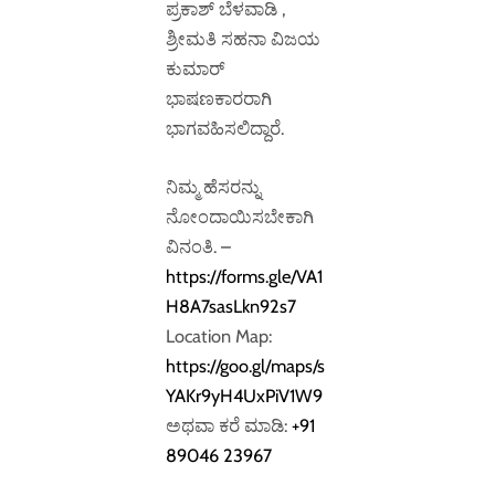
ಪ್ರಕಾಶ್ ಬೆಳವಾಡಿ ,
ಶ್ರೀಮತಿ ಸಹನಾ ವಿಜಯ
ಕುಮಾರ್
ಭಾಷಣಕಾರರಾಗಿ
ಭಾಗವಹಿಸಲಿದ್ದಾರೆ.
ನಿಮ್ಮ ಹೆಸರನ್ನು
ನೋಂದಾಯಿಸಬೇಕಾಗಿ
ವಿನಂತಿ. –
https://forms.gle/VA1
H8A7sasLkn92s7
Location Map:
https://goo.gl/maps/s
YAKr9yH4UxPiV1W9
ಅಥವಾ ಕರೆ ಮಾಡಿ:
+91
89046 23967