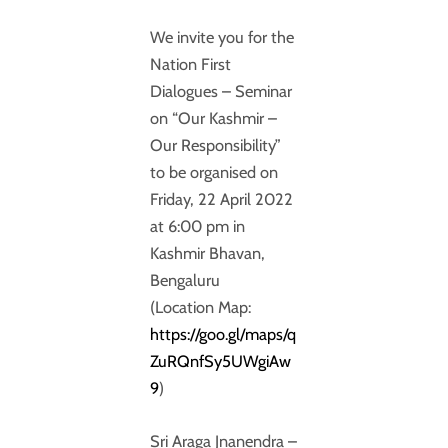
We invite you for the
Nation First
Dialogues – Seminar
on “Our Kashmir –
Our Responsibility”
to be organised on
Friday, 22 April 2022
at 6:00 pm in
Kashmir Bhavan,
Bengaluru
(Location Map:
https://goo.gl/maps/q
ZuRQnfSy5UWgiAw
9
)
Sri Araga Jnanendra –