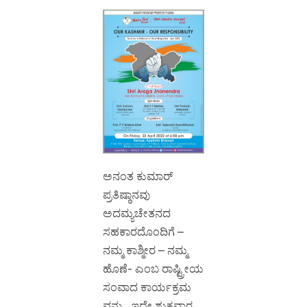
ಅನಂತ ಕುಮಾರ್
ಪ್ರತಿಷ್ಠಾನವು
ಅದಮ್ಯಚೇತನದ
ಸಹಕಾರದೊಂದಿಗೆ –
ನಮ್ಮ ಕಾಶ್ಮೀರ – ನಮ್ಮ
ಹೊಣೆ- ಎಂಬ ರಾಷ್ಟ್ರೀಯ
ಸಂವಾದ ಕಾರ್ಯಕ್ರಮ
ವನ್ನು , ಇದೇ ಶುಕ್ರವಾರ ,